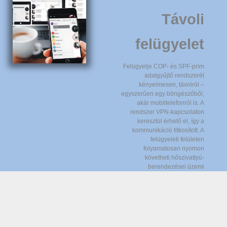
Távoli
felügyelet
Felügyelje COP- és SPF-prim
adatgyűjtő rendszerét
kényelmesen, távolról –
egyszerűen egy böngészőből,
akár mobiltelefonról is. A
rendszer VPN-kapcsolaton
keresztül érhető el, így a
kommunikáció titkosított. A
felügyeleti felületen
folyamatosan nyomon
követheti hőszivattyú-
berendezései üzemi
hatásfokát és a rögzített mérési
adatokat.