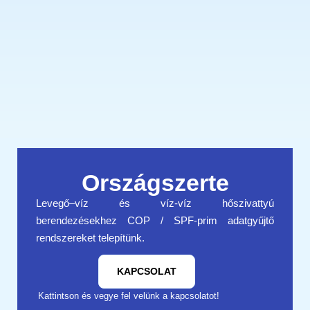
Országszerte
Levegő–víz és víz-víz hőszivattyú
berendezésekhez COP / SPF-prim adatgyűjtő
rendszereket telepítünk.
KAPCSOLAT
Kattintson és vegye fel velünk a kapcsolatot!