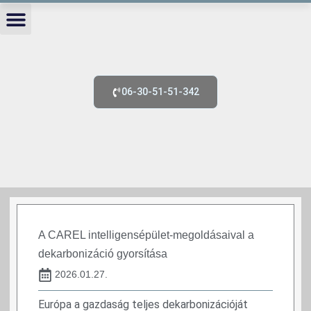
Skip
to
content
06-30-51-51-342
A CAREL intelligensépület-megoldásaival a
dekarbonizáció gyorsítása
2026.01.27.
Európa a gazdaság teljes dekarbonizációját